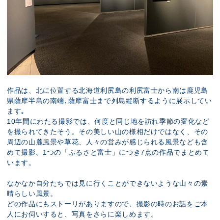
作品は、
北に位置する北海道利尻島の利尻富士から南は鹿児島
県薩摩半島の南端､薩摩富士まで列島縦断するように展示してい
ます｡
10年間にわたる撮影では、何度と同じ地を訪れ季節の変化など
を撮られてきたそう。その美しい山の様相だけではなく、その
周辺の山麓風景や草花、人々の営みが感じられる風景なども含
めて撮影。1つの「ふるさと富士」につき7点の作品でまとめて
います。
なかなか自分たちでは見に行くことができないような山々の素
晴らしい風景。
どの作品にもストーリがありますので、撮影の時のお話をご本
人にお伺いすると、写真をさらに楽しめます。