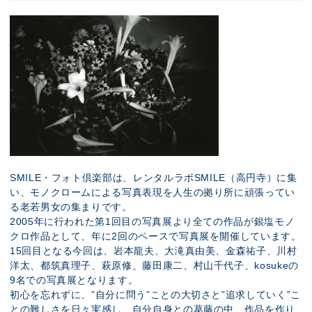
SMILE・フォト倶楽部は、レンタルラボSMILE（高円寺）に集
い、モノクロームによる写真表現を人生の拠り所に頑張ってい
る老若男女の集まりです。
2005年に行われた第1回目の写真展より全ての作品が銀塩モノ
クロ作品として、年に2回のペースで写真展を開催しています。
15回目となる今回は、岩本龍夫、大滝真由美、金森祐子、川村
洋太、都筑真理子、萩原修、藤田康二、村山千代子、kosukeの
9名での写真展となります。
初心を忘れずに、”自分に問う”ことの大切さと”追求していく”こ
との難しさを日々実感し、自分自身との葛藤の中、作品を作り