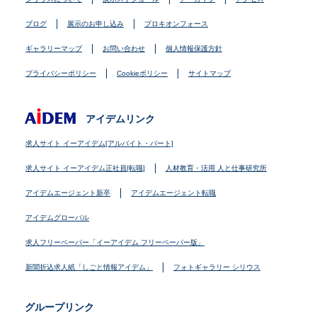
ブログ
展示のお申し込み
プロキオンフォース
ギャラリーマップ
お問い合わせ
個人情報保護方針
プライバシーポリシー
Cookieポリシー
サイトマップ
アイデムリンク
求人サイト イーアイデム[アルバイト・パート]
求人サイト イーアイデム正社員[転職]
人材教育・活用 人と仕事研究所
アイデムエージェント新卒
アイデムエージェント転職
アイデムグローバル
求人フリーペーパー「イーアイデム フリーペーパー版」
新聞折込求人紙「しごと情報アイデム」
フォトギャラリー シリウス
グループリンク