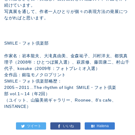
続けています。
写真展を通して、作者一人ひとりが個々の表現方法の発展につ
ながればと思います。
SMILE・フォト倶楽部
作家名：岩本龍夫、大滝真由美、金森祐子、川村洋太、都筑真
理子（2008年：ひとつぼ展入選）、萩原修、藤田康二、村山千
代子、kosuke（2009年：フォトプレミオ入選）
全作品：銀塩モノクロプリント
SMILE・フォト倶楽部略歴：
2005～2011…The rhythm of light SMILE・フォト倶楽
部 vol.1～14（年2回）
（ユイット、山脇美術ギャラリー、Roonee、8’s cafe、
INSTANCE）