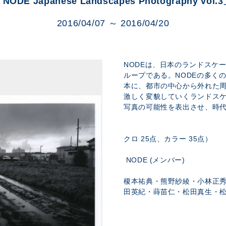
NODE Japanese Landscapes Photography vol.
展示のお申し込み
2016/04/07 ～ 2016/04/20
NODEは、日本のランドスケ
ループである。NODEの多く
本に、都市の中心から外れた
激しく変貌していくランドス
写真の可能性を表出させ、時
（
クロ 25点、カラー 35点）
NODE (メンバー)
榎本祐典・熊野紗綾・小林正
田英紀・蒔苗仁・松田真生・