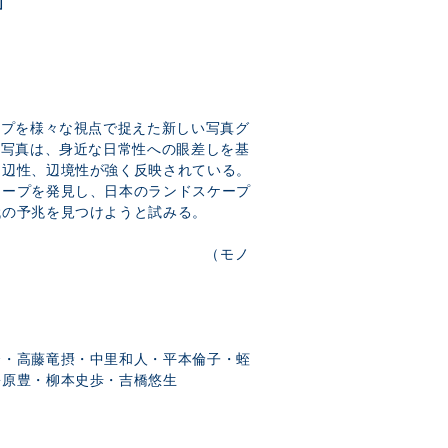
3」
ープを様々な視点で捉えた新しい写真グ
の写真は、身近な日常性への眼差しを基
周辺性、辺境性が強く反映されている。
ケープを発見し、日本のランドスケープ
代の予兆を見つけようと試みる。
モノ
秀・高藤竜摂・中里和人・平本倫子・蛭
松原豊・柳本史歩・吉橋悠生