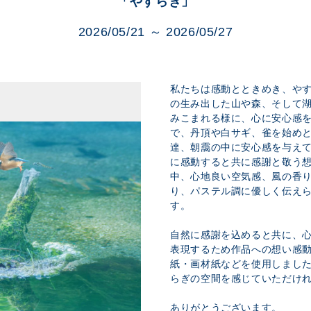
「やすらぎ」
展示のお申し込み
2026/05/21 ～ 2026/05/27
私たちは感動とときめき、や
の生み出した山や森、そして
みこまれる様に、心に安心感
で、丹頂や白サギ、雀を始め
達、朝靄の中に安心感を与え
に感動すると共に感謝と敬う
中、心地良い空気感、風の香
り、パステル調に優しく伝え
す。
自然に感謝を込めると共に、
表現するため作品への想い感
紙・画材紙などを使用しました
らぎの空間を感じていただけ
ありがとうございます。