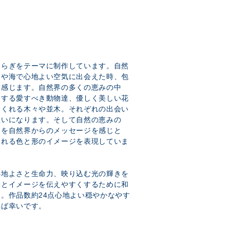
すらぎをテーマに制作しています。自然
湖や海で心地よい空気に出会えた時、包
を感じます。自然界の多くの恵みの中
とする愛すべき動物達、優しく美しい花
てくれる木々や並木。それぞれの出会い
想いになります。そして自然の恵みの
りを自然界からのメッセージを感じと
られる色と形のイメージを表現していま
心地よさと生命力、映り込む光の輝きを
動とイメージを伝えやすくするために和
。作品数約24点心地よい穏やかなやす
れば幸いです。