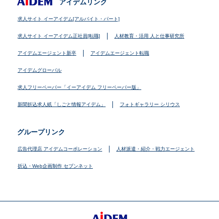
アイデムリンク
求人サイト イーアイデム[アルバイト・パート]
求人サイト イーアイデム正社員[転職]
人材教育・活用 人と仕事研究所
アイデムエージェント新卒
アイデムエージェント転職
アイデムグローバル
求人フリーペーパー「イーアイデム フリーペーパー版」
新聞折込求人紙「しごと情報アイデム」
フォトギャラリー シリウス
グループリンク
広告代理店 アイデムコーポレーション
人材派遣・紹介・戦力エージェント
折込・Web企画制作 セブンネット