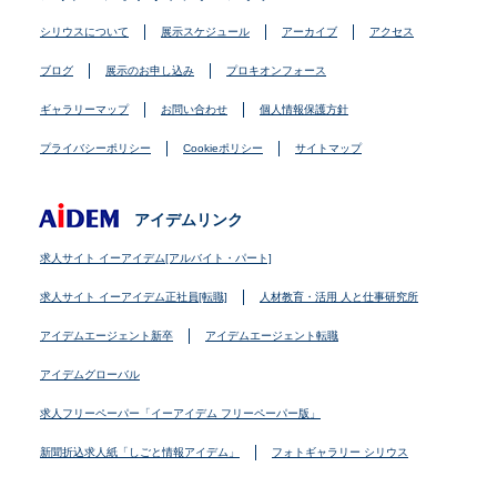
シリウスについて
展示スケジュール
アーカイブ
アクセス
ブログ
展示のお申し込み
プロキオンフォース
ギャラリーマップ
お問い合わせ
個人情報保護方針
プライバシーポリシー
Cookieポリシー
サイトマップ
アイデムリンク
求人サイト イーアイデム[アルバイト・パート]
求人サイト イーアイデム正社員[転職]
人材教育・活用 人と仕事研究所
アイデムエージェント新卒
アイデムエージェント転職
アイデムグローバル
求人フリーペーパー「イーアイデム フリーペーパー版」
新聞折込求人紙「しごと情報アイデム」
フォトギャラリー シリウス