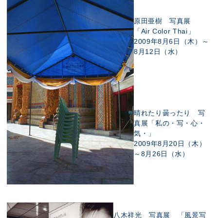
原田亜樹 写真展
「Air Color Thai」
2009年8月6日（木）～
8月12日（水）
晴れたり曇ったり 写
真展「私の・写・心・
気・」
2009年8月20日（木）
～8月26日（水）
八木祥光 写真展 「風景写