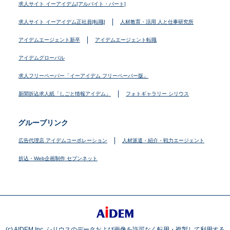
求人サイト イーアイデム[アルバイト・パート]
求人サイト イーアイデム正社員[転職]
人材教育・活用 人と仕事研究所
アイデムエージェント新卒
アイデムエージェント転職
アイデムグローバル
求人フリーペーパー「イーアイデム フリーペーパー版」
新聞折込求人紙「しごと情報アイデム」
フォトギャラリー シリウス
グループリンク
広告代理店 アイデムコーポレーション
人材派遣・紹介・戦力エージェント
折込・Web企画制作 セブンネット
(c) AIDEM Inc. シリウスのデータおよび画像を許可なく転用・複製して利用する