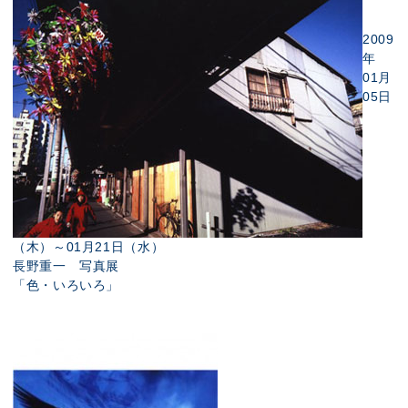
2009
年
01月
05日
（木）～01月21日（水）
長野重一 写真展
「色・いろいろ」