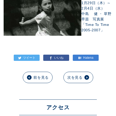
1月29日（木）～
2月4日（水）
中島 健 ・ 草野
早苗 写真展
「Time To Time
2005-2007」
前を見る
次を見る
アクセス