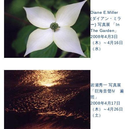
Diane E.Miller
(ダイアン・ミラ
ー) 写真展 「In
The Garden」
2008年4月3日
（木）～4月16日
（水）
岩瀬秀一 写真展
「巨海音聲Ⅳ 遍
照」
2008年4月17日
（木）～4月26日
（土）