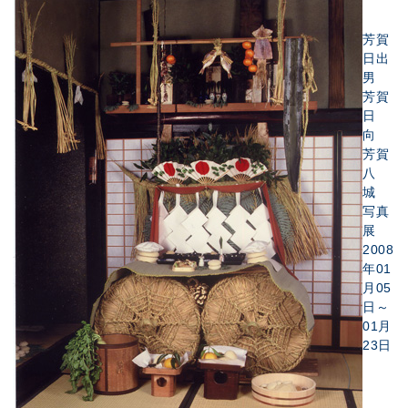
芳賀
日出
男
芳賀
日
向
芳賀
八
城
写真
展
2008
年01
月05
日～
01月
23日