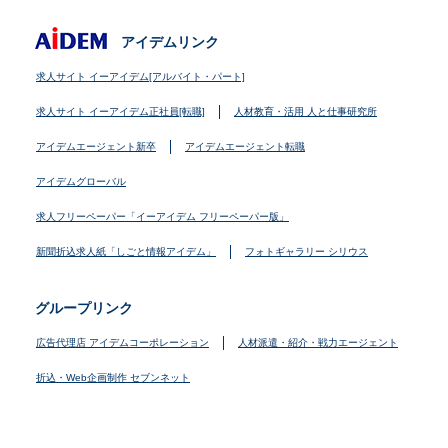
アイデムリンク
求人サイト イーアイデム[アルバイト・パート]
求人サイト イーアイデム正社員[転職]
人材教育・活用 人と仕事研究所
アイデムエージェント新卒
アイデムエージェント転職
アイデムグローバル
求人フリーペーパー「イーアイデム フリーペーパー版」
新聞折込求人紙「しごと情報アイデム」
フォトギャラリー シリウス
グループリンク
広告代理店 アイデムコーポレーション
人材派遣・紹介・戦力エージェント
折込・Web企画制作 セブンネット