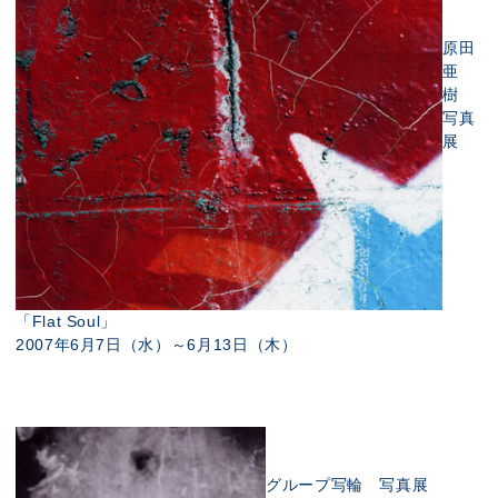
原田
亜
樹
写真
展
「Flat Soul」
2007年6月7日（水）～6月13日（木）
グループ写輪 写真展