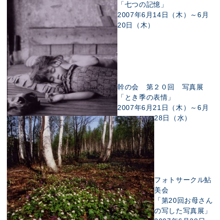
「七つの記憶」
2007年6月14日（木）～6月
20日（木）
幹の会 第２０回 写真展
「とき季の表情」
2007年6月21日（木）～6月
28日（水）
フォトサークル鮎
美会
「第20回お母さん
の写した写真展」