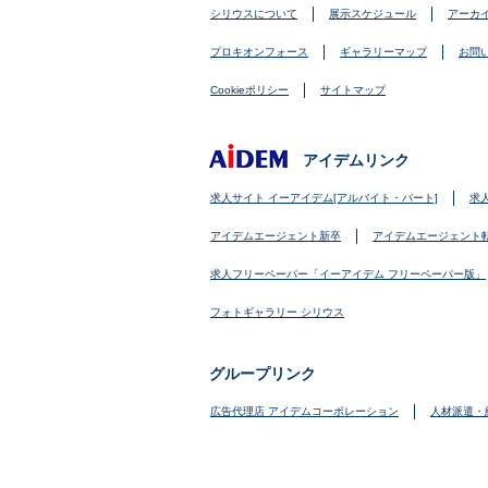
シリウスについて
展示スケジュール
アーカ
プロキオンフォース
ギャラリーマップ
お問
Cookieポリシー
サイトマップ
アイデムリンク
求人サイト イーアイデム[アルバイト・パート]
求
アイデムエージェント新卒
アイデムエージェント
求人フリーペーパー「イーアイデム フリーペーパー版」
フォトギャラリー シリウス
グループリンク
広告代理店 アイデムコーポレーション
人材派遣・