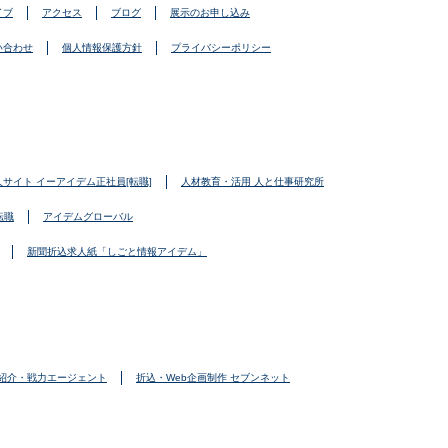
イブ
アクセス
ブログ
展示のお申し込み
い合わせ
個人情報保護方針
プライバシーポリシー
人サイト イーアイデム正社員[転職]
人材教育・活用 人と仕事研究所
転職
アイデムグローバル
新聞折込求人紙「しごと情報アイデム」
紹介・戦力エージェント
折込・Web企画制作 セブンネット