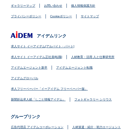
ギャラリーマップ
お問い合わせ
個人情報保護方針
プライバシーポリシー
Cookieポリシー
サイトマップ
アイデムリンク
求人サイト イーアイデム[アルバイト・パート]
求人サイト イーアイデム正社員[転職]
人材教育・活用 人と仕事研究所
アイデムエージェント新卒
アイデムエージェント転職
アイデムグローバル
求人フリーペーパー「イーアイデム フリーペーパー版」
新聞折込求人紙「しごと情報アイデム」
フォトギャラリー シリウス
グループリンク
広告代理店 アイデムコーポレーション
人材派遣・紹介・戦力エージェント