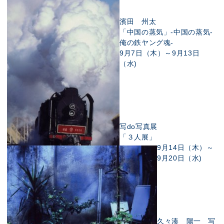
濱田 州太
「中国の蒸気」-中国の蒸気-
俺の鉄ヤング魂-
9月7日（木）～9月13日
（水)
写do写真展
「３人展」
9月14日（木）～
9月20日（水)
久々湊 陽一 写