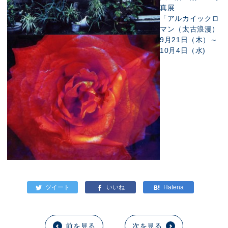
真展
「アルカイックロ
マン（太古浪漫）
9月21日（木）～
10月4日（水)
前を見る
次を見る