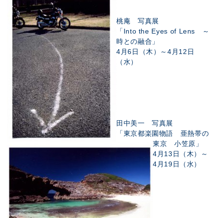
桃庵 写真展
「Into the Eyes of Lens ～
時との融合」
4月6日（木）～4月12日
（水）
田中美一 写真展
「東京都楽園物語 亜熱帯の
東京 小笠原」
4月13日（木）～
4月19日（水）