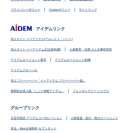
プライバシーポリシー
Cookieポリシー
サイトマップ
アイデムリンク
求人サイト イーアイデム[アルバイト・パート]
求人サイト イーアイデム正社員[転職]
人材教育・活用 人と仕事研究所
アイデムエージェント新卒
アイデムエージェント転職
アイデムグローバル
求人フリーペーパー「イーアイデム フリーペーパー版」
新聞折込求人紙「しごと情報アイデム」
フォトギャラリー シリウス
グループリンク
広告代理店 アイデムコーポレーション
人材派遣・紹介・戦力エージェント
折込・Web企画制作 セブンネット