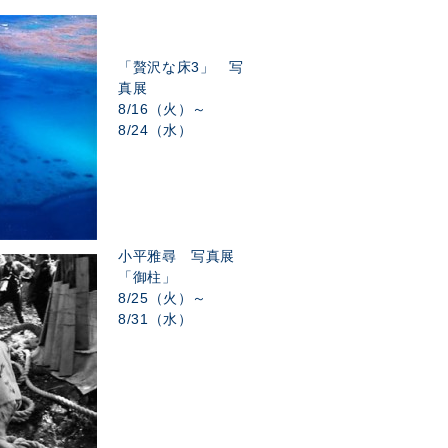
「贅沢な床3」 写
真展
8/16（火）～
8/24（水）
小平雅尋 写真展
「御柱」
8/25（火）～
8/31（水）