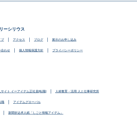
リーシリウス
イブ
アクセス
ブログ
展示のお申し込み
い合わせ
個人情報保護方針
プライバシーポリシー
人サイト イーアイデム正社員[転職]
人材教育・活用 人と仕事研究所
転職
アイデムグローバル
新聞折込求人紙「しごと情報アイデム」