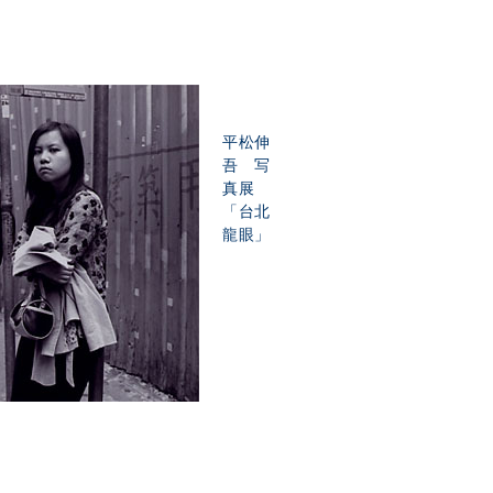
平松伸
吾 写
真展
「台北
龍眼」