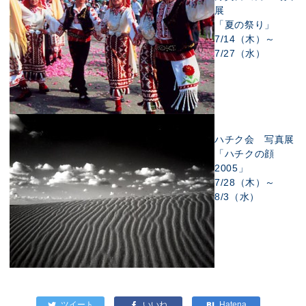
展
「夏の祭り」
7/14（木）～
7/27（水）
ハチク会 写真展
「ハチクの顔
2005」
7/28（木）～
8/3（水）