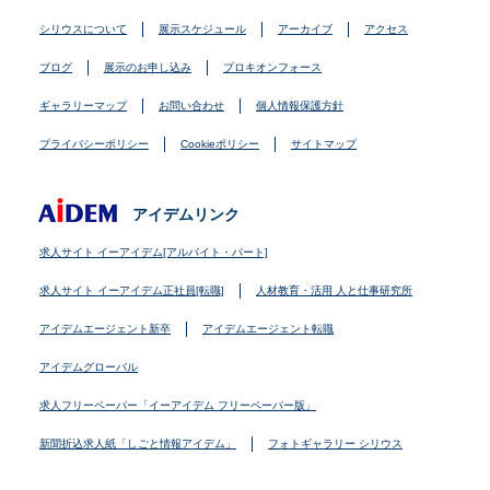
シリウスについて
展示スケジュール
アーカイブ
アクセス
ブログ
展示のお申し込み
プロキオンフォース
ギャラリーマップ
お問い合わせ
個人情報保護方針
プライバシーポリシー
Cookieポリシー
サイトマップ
アイデムリンク
求人サイト イーアイデム[アルバイト・パート]
求人サイト イーアイデム正社員[転職]
人材教育・活用 人と仕事研究所
アイデムエージェント新卒
アイデムエージェント転職
アイデムグローバル
求人フリーペーパー「イーアイデム フリーペーパー版」
新聞折込求人紙「しごと情報アイデム」
フォトギャラリー シリウス