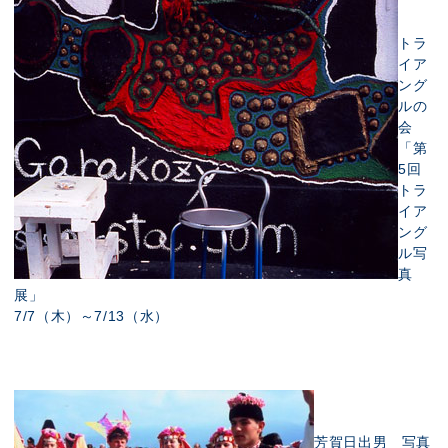
トラ
イア
ング
ルの
会
「第
5回
トラ
イア
ング
ル写
真
展」
7/7（木）～7/13（水）
芳賀日出男 写真