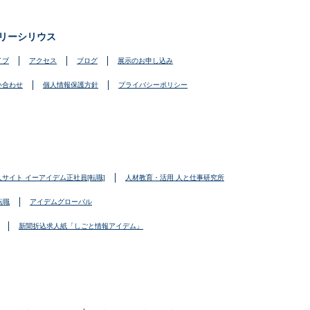
リーシリウス
イブ
アクセス
ブログ
展示のお申し込み
い合わせ
個人情報保護方針
プライバシーポリシー
人サイト イーアイデム正社員[転職]
人材教育・活用 人と仕事研究所
転職
アイデムグローバル
新聞折込求人紙「しごと情報アイデム」