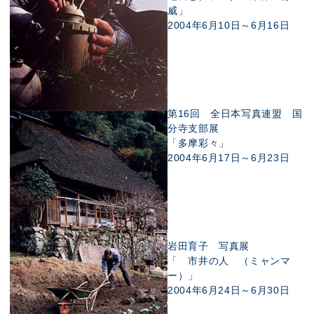
威」
2004年6月10日～6月16日
第16回 全日本写真連盟 国
分寺支部展
「多摩彩々」
2004年6月17日～6月23日
岩田育子 写真展
「 市井の人 （ミャンマ
ー）」
2004年6月24日～6月30日