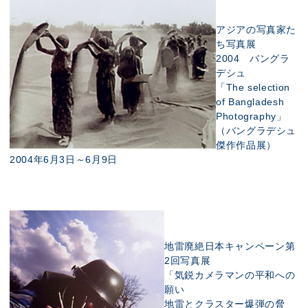
アジアの写真家た
ち写真展
2004 バングラ
デシュ
「The selection
of Bangladesh
Photography」
（バングラデシュ
傑作作品展）
2004年6月3日～6月9日
地雷廃絶日本キャンペーン第
2回写真展
「気鋭カメラマンの平和への
願い
地雷とクラスター爆弾の脅