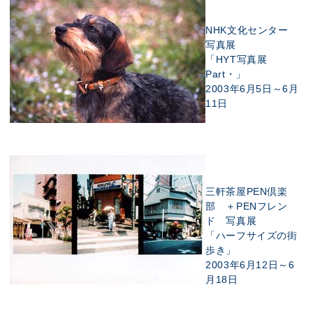
NHK文化センター
写真展
「HYT写真展
Part・」
2003年6月5日～6月
11日
三軒茶屋PEN倶楽
部 ＋PENフレン
ド 写真展
「ハーフサイズの街
歩き」
2003年6月12日～6
月18日