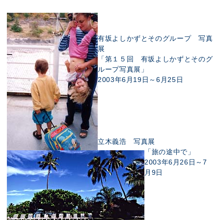
有坂よしかずとそのグループ 写真
展
「第１５回 有坂よしかずとそのグ
ループ写真展」
2003年6月19日～6月25日
立木義浩 写真展
「旅の途中で」
2003年6月26日～7
月9日