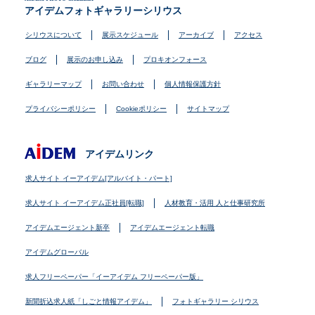
アイデムフォトギャラリーシリウス
シリウスについて
展示スケジュール
アーカイブ
アクセス
ブログ
展示のお申し込み
プロキオンフォース
ギャラリーマップ
お問い合わせ
個人情報保護方針
プライバシーポリシー
Cookieポリシー
サイトマップ
アイデムリンク
求人サイト イーアイデム[アルバイト・パート]
求人サイト イーアイデム正社員[転職]
人材教育・活用 人と仕事研究所
アイデムエージェント新卒
アイデムエージェント転職
アイデムグローバル
求人フリーペーパー「イーアイデム フリーペーパー版」
新聞折込求人紙「しごと情報アイデム」
フォトギャラリー シリウス