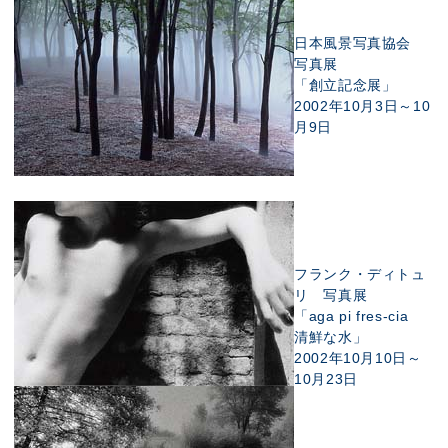
日本風景写真協会
写真展
「創立記念展」
2002年10月3日～10
月9日
フランク・ディトュ
リ 写真展
「aga pi fres-cia
清鮮な水」
2002年10月10日～
10月23日