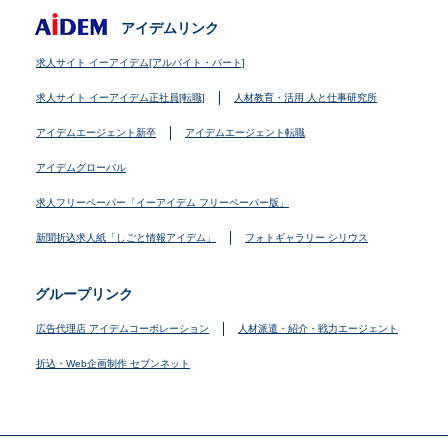
アイデムリンク
求人サイト イーアイデム[アルバイト・パート]
求人サイト イーアイデム正社員[転職]
人材教育・活用 人と仕事研究所
アイデムエージェント新卒
アイデムエージェント転職
アイデムグローバル
求人フリーペーパー「イーアイデム フリーペーパー版」
新聞折込求人紙「しごと情報アイデム」
フォトギャラリー シリウス
グループリンク
広告代理店 アイデムコーポレーション
人材派遣・紹介・戦力エージェント
折込・Web企画制作 セブンネット