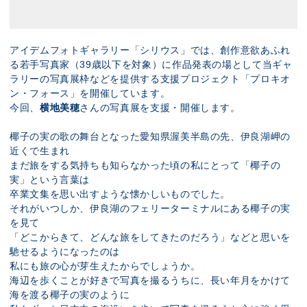
アイデムフォトギャラリー「シリウス」では、創作意欲あふれ
る若手写真家（39歳以下を対象）に作品発表の場として当ギャ
ラリーの写真展枠などを提供する支援プロジェクト「プロキオ
ン・フォース」を開催しています。
今回、
横地美穂
さんの写真展を支援・開催します。
椰子の実の歌の舞台となった愛知県渥美半島の先、伊良湖岬の
近くで生まれ
まだ旅をする気持ちも知らなかった頃の私にとって「椰子の
実」という言葉は
卒業文集を思い出すような懐かしいものでした。
それがいつしか、伊良湖のフェリーターミナルにある椰子の実
を見て
「どこからきて、どんな旅をしてきたのだろう」などと思いを
馳せるようになったのは
私にも旅の心が芽生えたからでしょうか。
海辺を歩くことが好きで写真を撮るうちに、長い年月をかけて
海を渡る椰子の実のように