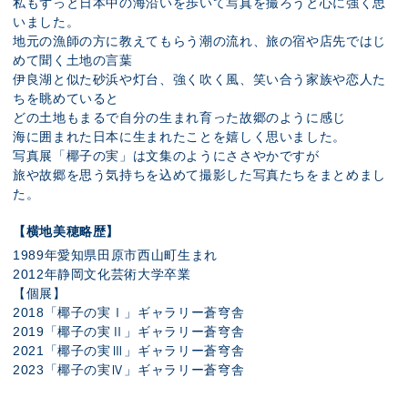
私もずっと日本中の海沿いを歩いて写真を撮ろうと心に強く思
いました。
地元の漁師の方に教えてもらう潮の流れ、旅の宿や店先ではじ
めて聞く土地の言葉
伊良湖と似た砂浜や灯台、強く吹く風、笑い合う家族や恋人た
ちを眺めていると
どの土地もまるで自分の生まれ育った故郷のように感じ
海に囲まれた日本に生まれたことを嬉しく思いました。
写真展「椰子の実」は文集のようにささやかですが
旅や故郷を思う気持ちを込めて撮影した写真たちをまとめまし
た。
【横地美穂略歴】
1989年愛知県田原市西山町生まれ
2012年静岡文化芸術大学卒業
【個展】
2018「椰子の実Ⅰ」ギャラリー蒼穹舎
2019「椰子の実Ⅱ」ギャラリー蒼穹舎
2021「椰子の実Ⅲ」ギャラリー蒼穹舎
2023「椰子の実Ⅳ」ギャラリー蒼穹舎