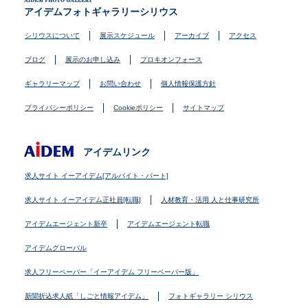
アイデムフォトギャラリーシリウス
シリウスについて
展示スケジュール
アーカイブ
アクセス
ブログ
展示のお申し込み
プロキオンフォース
ギャラリーマップ
お問い合わせ
個人情報保護方針
プライバシーポリシー
Cookieポリシー
サイトマップ
アイデムリンク
求人サイト イーアイデム[アルバイト・パート]
求人サイト イーアイデム正社員[転職]
人材教育・活用 人と仕事研究所
アイデムエージェント新卒
アイデムエージェント転職
アイデムグローバル
求人フリーペーパー「イーアイデム フリーペーパー版」
新聞折込求人紙「しごと情報アイデム」
フォトギャラリー シリウス