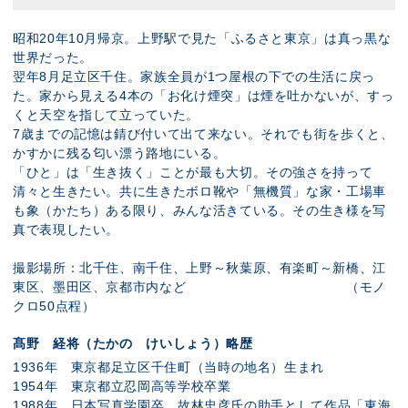
昭和20年10月帰京。上野駅で見た「ふるさと東京」は真っ黒な
世界だった。
翌年8月足立区千住。家族全員が1つ屋根の下での生活に戻っ
た。家から見える4本の「お化け煙突」は煙を吐かないが、すっ
くと天空を指して立っていた。
7歳までの記憶は錆び付いて出て来ない。それでも街を歩くと、
かすかに残る匂い漂う路地にいる。
「ひと」は「生き抜く」ことが最も大切。その強さを持って
清々と生きたい。共に生きたボロ靴や「無機質」な家・工場車
も象（かたち）ある限り、みんな活きている。その生き様を写
真で表現したい。
撮影場所：北千住、南千住、上野～秋葉原、有楽町～新橋、江
東区、墨田区、京都市内など （モノ
クロ50点程）
髙野 経将（たかの けいしょう）略歴
1936年 東京都足立区千住町（当時の地名）生まれ
1954年 東京都立忍岡高等学校卒業
1988年 日本写真学園卒。故林忠彦氏の助手として作品「東海