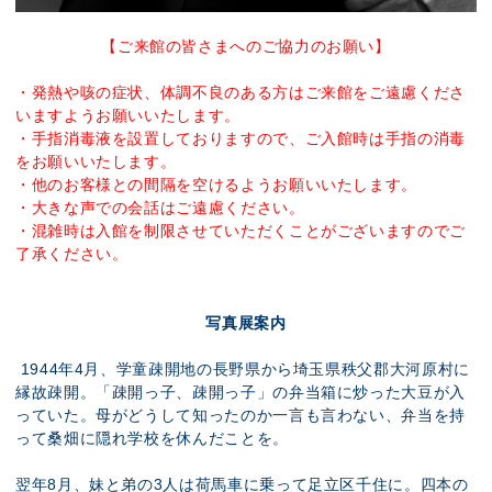
【ご来館の皆さまへのご協力のお願い】
・発熱や咳の症状、体調不良のある方はご来館をご遠慮くださ
いますようお願いいたします。
・手指消毒液を設置しておりますので、ご入館時は手指の消毒
をお願いいたします。
・他のお客様との間隔を空けるようお願いいたします。
・大きな声での会話はご遠慮ください。
・混雑時は入館を制限させていただくことがございますのでご
了承ください。
写真展案内
1944年4月、学童疎開地の長野県から埼玉県秩父郡大河原村に
縁故疎開。「疎開っ子、疎開っ子」の弁当箱に炒った大豆が入
っていた。母がどうして知ったのか一言も言わない、弁当を持
って桑畑に隠れ学校を休んだことを。
翌年8月、妹と弟の3人は荷馬車に乗って足立区千住に。四本の