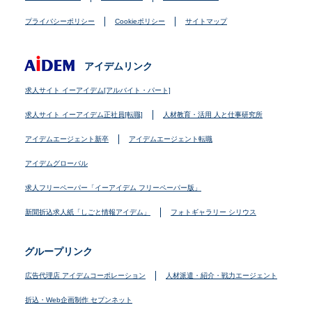
プライバシーポリシー
Cookieポリシー
サイトマップ
アイデムリンク
求人サイト イーアイデム[アルバイト・パート]
求人サイト イーアイデム正社員[転職]
人材教育・活用 人と仕事研究所
アイデムエージェント新卒
アイデムエージェント転職
アイデムグローバル
求人フリーペーパー「イーアイデム フリーペーパー版」
新聞折込求人紙「しごと情報アイデム」
フォトギャラリー シリウス
グループリンク
広告代理店 アイデムコーポレーション
人材派遣・紹介・戦力エージェント
折込・Web企画制作 セブンネット