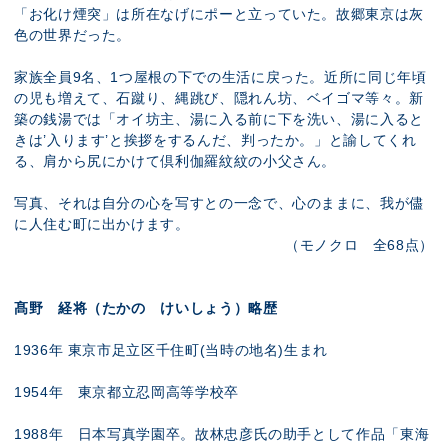
「お化け煙突」は所在なげにポーと立っていた。故郷東京は灰
色の世界だった。
家族全員9名、1つ屋根の下での生活に戻った。近所に同じ年頃
の児も増えて、石蹴り、縄跳び、隠れん坊、ベイゴマ等々。新
築の銭湯では「オイ坊主、湯に入る前に下を洗い、湯に入ると
きは’入ります’と挨拶をするんだ、判ったか。」と諭してくれ
る、肩から尻にかけて倶利伽羅紋紋の小父さん。
写真、それは自分の心を写すとの一念で、心のままに、我が儘
に人住む町に出かけます。
（モノクロ 全68点）
髙野 経将（たかの けいしょう）略歴
1936年 東京市足立区千住町(当時の地名)生まれ
1954年 東京都立忍岡高等学校卒
1988年 日本写真学園卒。故林忠彦氏の助手として作品「東海