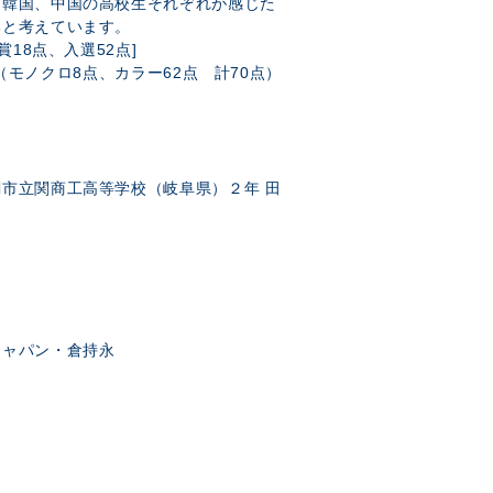
び韓国、中国の高校生それぞれが感じた
ってほしいと考えています。
選52点]
（モノクロ8点、カラー62点 計70点）
市立関商工高等学校（岐阜県）２年 田
ジャパン・倉持永