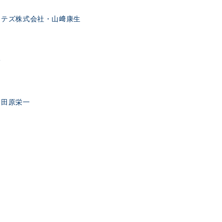
ステズ株式会社・山﨑康生
子
・田原栄一