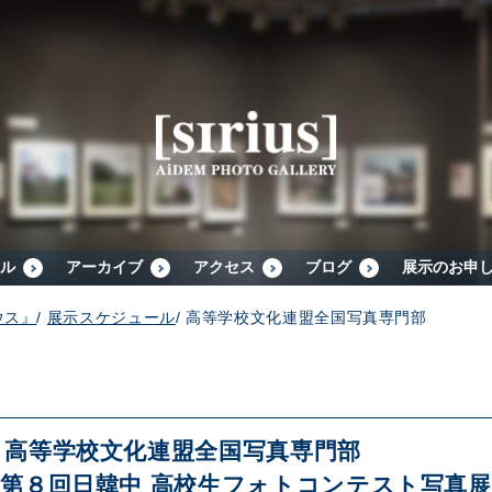
シリウスについて
展示スケジュール
アーカイブ
ル
アーカイブ
アクセス
ブログ
展示のお申
ウス』
/
展示スケジュール
/
高等学校文化連盟全国写真専門部 
アクセス
ブログ
高等学校文化連盟全国写真専門部
第８回日韓中 高校生フォトコンテスト写真展