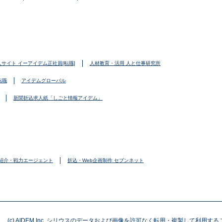
人サイト イーアイデム正社員[転職]
人材教育・活用 人と仕事研究所
転職
アイデムグローバル
新聞折込求人紙「しごと情報アイデム」
紹介・戦力エージェント
折込・Web企画制作 セブンネット
(c) AIDEM Inc. シリウスのデータおよび画像を許可なく転用・複製して利用す