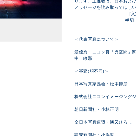
ります。主催者は、日本およ
メッセージを読み取
[入賞18点、入
半切
＜代表写真について＞
最優秀・ニコン賞「異空間」関
中 瞭那
＜審査(順不同)＞
日本写真家協会・松本徳彦
株式会社ニコンイメージング
朝日新聞社・小林正明
全日本写真連盟・勝又ひろし
読売新聞社・小浜誓