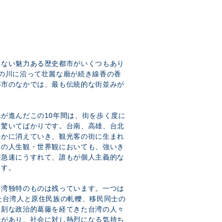
まない魅力ある歴史都市がいくつもあり
の川に沿って壮麗な廟が続き線香の香
都市のなかでは、最も伝統的な街並みが
が進んだこの10年間は、街を歩く度に
と驚いてばかりです。台南、高雄、台北
静かに消えていき、観光客の街に生まれ
人の人生観・世界観においても、強いき
が急速にうすれて、誰もが個人主義的な
ます。
台湾独特のものは残っています。一つは
た台湾人と原住民族の軋轢、移民同士の
深刻な政治的葛藤を経てきた台湾の人々
憶があり、社会に対し熱烈になる気持ち