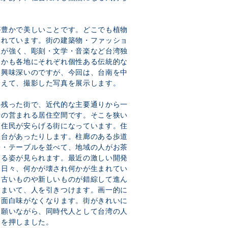
が豊かで美しいことです。どこでも植物
ふれています。街の建築物・ファッショ
性が強く、彫刻・文学・音楽など台湾独
しかも各地にそれぞれ個性ある伝統的な
も興味深いのですが、今回は、台南を中
加えて、撮影した写真を展示します。
の残った街で、近代的な主要通りから一
活の営まれる居住空間です。そこを狭い
、住民が安らげる街になっています。住
屋台があったりします。柱廊のある歩道
子・テーブルを並べて、地域の人がお茶
する姿が見られます。最近の激しい開発
も日々、何かが壊され何かが生まれてい
、古いものや新しいものが錯綜して進ん
りまいて、人を引きつけます。画一的に
、面白味がなくなります。街がきれいに
と願いながら、同時代人として台湾の人
ーを押しました。