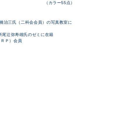
（カラー55点）
家大橋治三氏（二科会会員）の写真教室に
究所尾辻弥寿雄氏のゼミに在籍
ＪＲＰ）会員