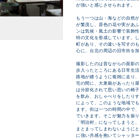
が強いと感じさせられます。
もう一つは山・海などの自然
が繁茂し、原色の花や実があ
ンは気候・風土の影響で装飾
特の文化を形成しています。
町があり、その違いを写すの
心に、台北の周辺の旧市街を
撮影したのは昔ながらの面影
歩入ったところにある日常生
路地が縫うように複雑に走り
宅の間に、大衆廟があったり
は分節化されて思い思いの椅
を飲み、おしゃべりをしたり
によって、このような地域で
ます。街は一つの時間の中で
でいきます。そこが魅力を振
「明治村」になってしまうと
まとまってしまわないように
に強い共感を抱いてシャッタ