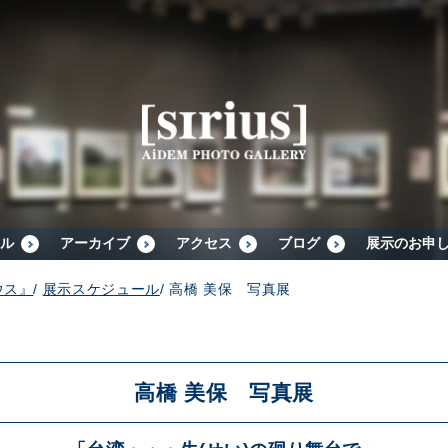
シリウスについて
展示スケジュール
アーカイブ
ル
アーカイブ
アクセス
ブログ
展示のお申
ウス』
/
展示スケジュール
/
高橋 美保 写真展
アクセス
ブログ
高橋 美保 写真展