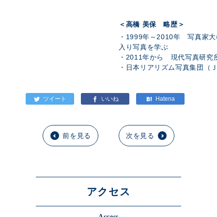
＜高橋 美保 略歴＞
・1999年～2010年 写真
入り写真を学ぶ
・2011年から 現代写真研
・日本リアリズム写真集団（
前を見る
次を見る
アクセス
Access