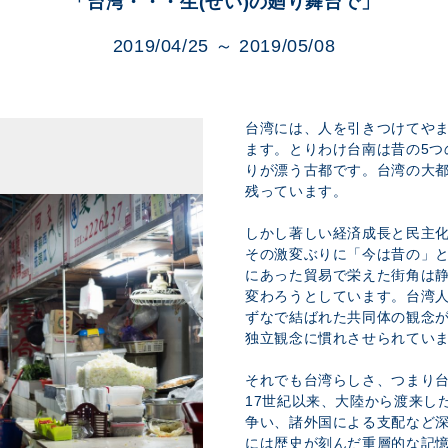
「台湾・・・生(せい)の廻り舞台で」
展示のお申し込み
2019/04/25 ～ 2019/05/08
台湾には、人を引きつけてや
ます。とりわけ台南は昔の5つ
りが漂う古都です。台湾の大
残っています。
しかし著しい経済成長と民主化
その激変ぶりに「今は昔の」
にあった貿易で栄えた街角は
変わろうとしています。台湾
ずなで結ばれた共同体の観念
独立観念に慣れさせられてい
それでも台湾らしさ、つまり
17世紀以来、大陸から渡来し
争い、諸外国による支配など
には歴史が刻んだ重層的な記