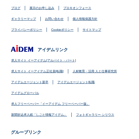
ブログ
展示のお申し込み
プロキオンフォース
ギャラリーマップ
お問い合わせ
個人情報保護方針
プライバシーポリシー
Cookieポリシー
サイトマップ
アイデムリンク
求人サイト イーアイデム[アルバイト・パート]
求人サイト イーアイデム正社員[転職]
人材教育・活用 人と仕事研究所
アイデムエージェント新卒
アイデムエージェント転職
アイデムグローバル
求人フリーペーパー「イーアイデム フリーペーパー版」
新聞折込求人紙「しごと情報アイデム」
フォトギャラリー シリウス
グループリンク