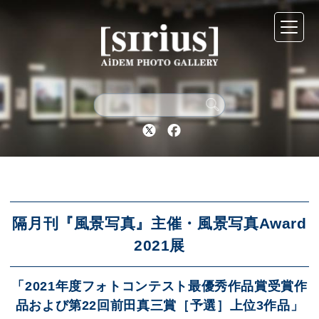
シリウスについて
展示スケジュール
Twitter
Facebook
アーカイブ
アクセス
隔月刊『風景写真』主催・風景写真Award
2021展
ブログ
「2021年度フォトコンテスト最優秀作品賞受賞作
品および第22回前田真三賞［予選］上位3作品」