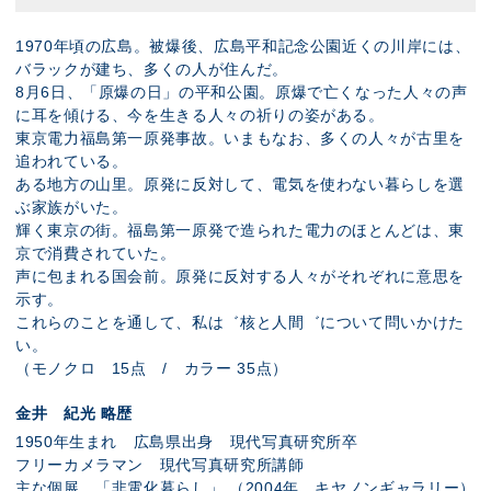
1970年頃の広島。被爆後、広島平和記念公園近くの川岸には、
バラックが建ち、多くの人が住んだ。
8月6日、「原爆の日」の平和公園。原爆で亡くなった人々の声
に耳を傾ける、今を生きる人々の祈りの姿がある。
東京電力福島第一原発事故。いまもなお、多くの人々が古里を
追われている。
ある地方の山里。原発に反対して、電気を使わない暮らしを選
ぶ家族がいた。
輝く東京の街。福島第一原発で造られた電力のほとんどは、東
京で消費されていた。
声に包まれる国会前。原発に反対する人々がそれぞれに意思を
示す。
これらのことを通して、私は゛核と人間゛について問いかけた
い。
（モノクロ 15点 / カラー 35点）
金井 紀光 略歴
1950年生まれ 広島県出身 現代写真研究所卒
フリーカメラマン 現代写真研究所講師
主な個展 「非電化暮らし」 （2004年 キヤノンギャラリー）