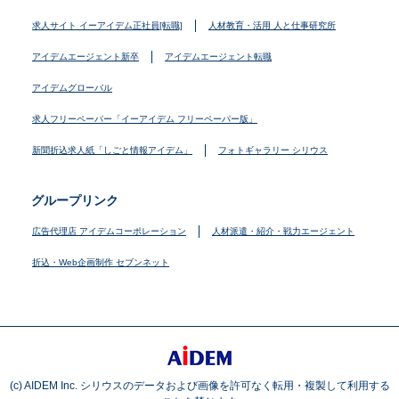
求人サイト イーアイデム正社員[転職]
人材教育・活用 人と仕事研究所
アイデムエージェント新卒
アイデムエージェント転職
アイデムグローバル
求人フリーペーパー「イーアイデム フリーペーパー版」
新聞折込求人紙「しごと情報アイデム」
フォトギャラリー シリウス
グループリンク
広告代理店 アイデムコーポレーション
人材派遣・紹介・戦力エージェント
折込・Web企画制作 セブンネット
(c) AIDEM Inc. シリウスのデータおよび画像を許可なく転用・複製して利用する