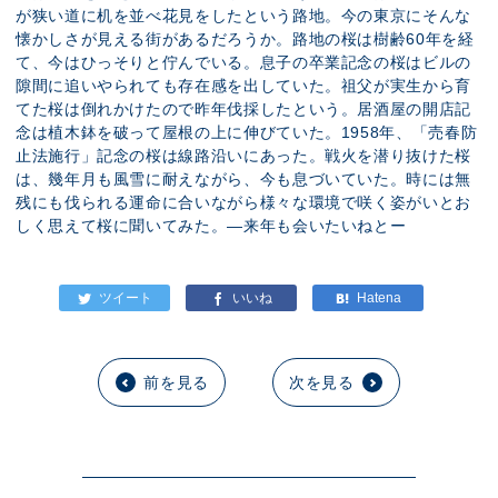
が狭い道に机を並べ花見をしたという路地。今の東京にそんな
懐かしさが見える街があるだろうか。路地の桜は樹齢60年を経
て、今はひっそりと佇んでいる。息子の卒業記念の桜はビルの
隙間に追いやられても存在感を出していた。祖父が実生から育
てた桜は倒れかけたので昨年伐採したという。居酒屋の開店記
念は植木鉢を破って屋根の上に伸びていた。1958年、「売春防
止法施行」記念の桜は線路沿いにあった。戦火を潜り抜けた桜
は、幾年月も風雪に耐えながら、今も息づいていた。時には無
残にも伐られる運命に合いながら様々な環境で咲く姿がいとお
しく思えて桜に聞いてみた。―来年も会いたいねとー
前を見る
次を見る