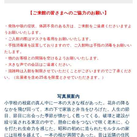
【ご来館の皆さまへのご協力のお願い】
・発熱や咳の症状、体調不良のある方は、ご来館をご遠慮くださいますよ
うお願いいたします。
・ご入館の際はマスクを着用をお願いいたします。
・手指消毒液を設置しておりますので、ご入館時は手指の消毒をお願いい
たします。
・他のお客様との間隔を空けるようお願いいたします。
・大きな声での会話はご遠慮ください。
・混雑時は入館を制限させていただくことがございますのでご了承くださ
い。
（出展者を含め25名を限度とさせていただきます。）
写真展案内
小学校の校庭の真ん中に一本の大きな桜があった。花弁の降る
なかを飛び回って、木の下で家族と弁当をひろげた。人生の節
目、節目に出会った季節が懐かしく甦ってくる。破壊と建設が
繰り返される東京の中で、懸命に命をつないで咲く老木に、心
を打たれ生命力を感じた。昭和の初めに造られたモルタルの家
には垣根を越えて、一本の桜が満開であった。昔は近隣の住民