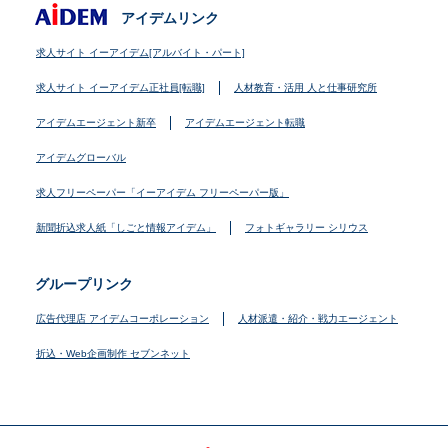
アイデムリンク
求人サイト イーアイデム[アルバイト・パート]
求人サイト イーアイデム正社員[転職]
人材教育・活用 人と仕事研究所
アイデムエージェント新卒
アイデムエージェント転職
アイデムグローバル
求人フリーペーパー「イーアイデム フリーペーパー版」
新聞折込求人紙「しごと情報アイデム」
フォトギャラリー シリウス
グループリンク
広告代理店 アイデムコーポレーション
人材派遣・紹介・戦力エージェント
折込・Web企画制作 セブンネット