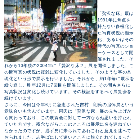
「贅沢な床」展は
1991年に焦点を
持たない多極化し
た写真状況の顯示
化、あるいはその
時代の写真のショ
ーケースとして開
催されました。そ
れから13年後の2004年に「贅沢な床２」展を開催しました。こ
の間写真の状況は複雑に変化していました。そのような事の具
現化という形で展示を行いました。それから、約1年毎に展示を
繰り返し、昨年12月に7回目を開催しました。その間もさらに
写真状況は変化し続けています。その検証をするべく展覧会を
続けています。
さらに、今回は今年6月に急逝された吉村 朗氏の追悼展という
意味合いも含んでいます。同氏は「贅沢な床」展の立ち上げか
ら関わっており、この展覧会に対して一方ならぬ思いを持たれ
ていた方です。残念ながらここのところは展示に名を連ねてい
なかったのですが、必ず見に来られてあれこれと意見を述べて
おられました。志半ばにして遠いところに旅立たれてしまった