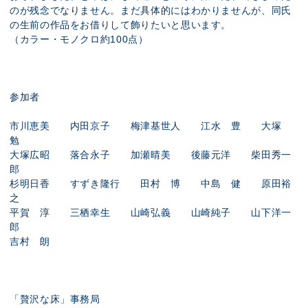
のが残念でなりません。まだ具体的にはわかりませんが、同氏
の生前の作品をお借りして飾りたいと思います。
（カラー・モノクロ約100点）
参加者
市川恵美 内田京子 梅津基世人 江水 豊 大塚
勉
大塚広昭 落合永子 加瀬晴美 後藤元洋 柴田秀一
郎
杉明日香 すずき隆行 田村 博 中島 健 原田裕
之
平賀 淳 三栖幸生 山崎弘義 山崎純子 山下洋一
郎
吉村 朗
「贅沢な床」事務局