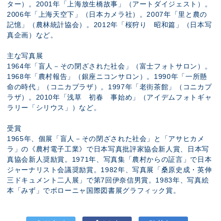
ター）。2001年「上海放生橋故事」（アートダイジェスト）。
2006年「上海天空下」（日本カメラ社）。2007年「里と農の
記憶」（農林統計協会）。2012年「桜狩り 昭和篇」（日本写
真企画）など。
主な写真展
1964年「盲人－その閉ざされた社会」（富士フォトサロン）。
1968年「農村報告」（銀座ニコンサロン）。1990年「一所懸
命の時代」（コニカプラザ）。1997年「老街茶館」（コニカプ
ラザ）。2010年「浅草 初春 事始め」（アイデムフォトギャ
ラリー「シリウス」）など。
受賞
1965年、個展「盲人－その閉ざされた社会」と「アサヒカメ
ラ」の《農村電子工業》で日本写真批評家協会新人賞、日本写
真協会新人奨励賞。1971年、写真集「農村からの証言」で日本
ジャーナリスト会議奨励賞。1982年、写真展「桑原史成・英伸
三ドキュメント二人展」で第7回伊奈信男賞。1983年、写真絵
本「みず」でボローニャ国際図書展グラフィック賞。