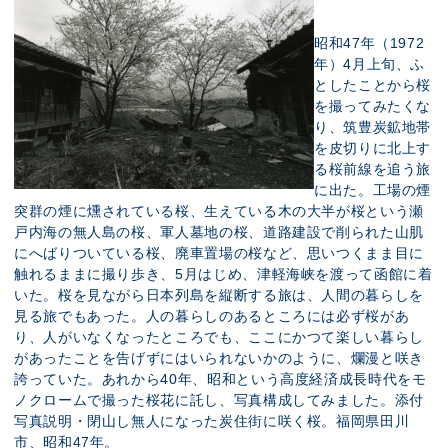
昭和47年（1972
年）4月上旬、ふ
としたことから桜
を撮ってみたくな
り、筑豊炭鉱地帯
を皮切りに北上す
る桜前線を追う旅
に出た。工場の煙
突群の煙に燻されている桜、生えている木の大半が桜という瀬
戸内海の無人島の桜、軍人墓地の桜、道路建設で削られた山肌
にへばりついている桜、廃車置場の桜など、思いつくまま目に
触れるままに撮り歩き、5月はじめ、津軽海峡を渡って函館に着
いた。桜を見ながら日本列島を縦断する旅は、人間の暮らしを
見る旅でもあった。人の暮らしのあるところには必ず桜があ
り、人がいなくなったところでも、ここにかつて楽しい暮らし
があったことを告げずにはいられないかのように、爛漫と咲き
誇っていた。あれから40年、昭和という高度経済成長時代をモ
ノクロームで撮った桜花に託し、写真構成してみました。添付
写真説明・閉山し無人になった炭住街に咲く桜。福岡県田川
市、昭和47年。