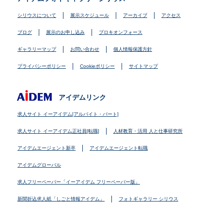
シリウスについて
展示スケジュール
アーカイブ
アクセス
ブログ
展示のお申し込み
プロキオンフォース
ギャラリーマップ
お問い合わせ
個人情報保護方針
プライバシーポリシー
Cookieポリシー
サイトマップ
アイデムリンク
求人サイト イーアイデム[アルバイト・パート]
求人サイト イーアイデム正社員[転職]
人材教育・活用 人と仕事研究所
アイデムエージェント新卒
アイデムエージェント転職
アイデムグローバル
求人フリーペーパー「イーアイデム フリーペーパー版」
新聞折込求人紙「しごと情報アイデム」
フォトギャラリー シリウス