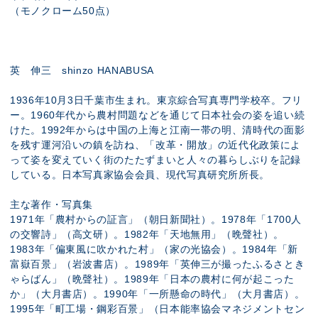
（モノクローム50点）
英 伸三 shinzo HANABUSA
1936年10月3日千葉市生まれ。東京綜合写真専門学校卒。フリ
ー。1960年代から農村問題などを通じて日本社会の姿を追い続
けた。1992年からは中国の上海と江南一帯の明、清時代の面影
を残す運河沿いの鎮を訪ね、「改革・開放」の近代化政策によ
って姿を変えていく街のたたずまいと人々の暮らしぶりを記録
している。日本写真家協会会員、現代写真研究所所長。
主な著作・写真集
1971年「農村からの証言」（朝日新聞社）。1978年「1700人
の交響詩」（高文研）。1982年「天地無用」（晩聲社）。
1983年「偏東風に吹かれた村」（家の光協会）。1984年「新
富嶽百景」（岩波書店）。1989年「英伸三が撮ったふるさとき
ゃらばん」（晩聲社）。1989年「日本の農村に何が起こった
か」（大月書店）。1990年「一所懸命の時代」（大月書店）。
1995年「町工場・鋼彩百景」（日本能率協会マネジメントセン