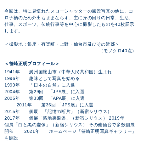
今回は、特に見慣れたスローシャッターの風景写真の他に、コ
ロナ禍のため外出もままならず、主に身の回りの日常、生活、
仕事、スポーツ、伝統行事等を中心に撮影したものを40枚展示
します。
＜撮影地：銀座・有楽町・上野・仙台市及びその近郊＞
（モノクロ40点）
＜笹崎正明プロフィール＞
1941年 満州国鞍山市（中華人民共和国）生まれ
1996年 趣味として写真を始める
1999年 「日本の自然」に入選
2004年 第29回 「JPS展」に入選
2005年 第33回 「APA展」に入選
2011年 第36回 「JPS展」に入選
2015年 個展 「記憶の断片」（新宿シリウス）
2017年 個展「路地裏逍遥」（新宿シリウス） 2019年
個展「白と黒の虚像」（新宿シリウス） その他仙台で多数個展
開催 2021年 ホームページ「笹崎正明写真ギャラリー」
を開設