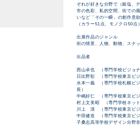
ぞれが好きな分野で（銀塩、
市の色彩、私的空間、街での
いなど「その一瞬」の創作意
（カラー51点、モノクロ50点
出展作品のジャンル
街の情景、人物、動物、スナ
出品者
西山卓也 （専門学校ビジョ
日比野彰 （専門学校東京ビ
水本一義 （専門学校札幌ビ
長）
中嶋好仁 （専門学校東京ビ
村上文美昭 （専門学校ネッ
川上 清 （専門学校東京ビ
中田健造 （専門学校東京ビ
子桑志高等学校デザイン分野