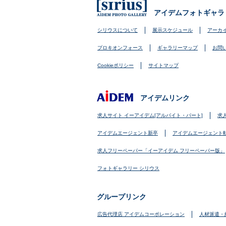
アイデムフォトギャラ
シリウスについて
展示スケジュール
アーカ
プロキオンフォース
ギャラリーマップ
お問
Cookieポリシー
サイトマップ
アイデムリンク
求人サイト イーアイデム[アルバイト・パート]
求
アイデムエージェント新卒
アイデムエージェント
求人フリーペーパー「イーアイデム フリーペーパー版」
フォトギャラリー シリウス
グループリンク
広告代理店 アイデムコーポレーション
人材派遣・