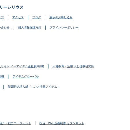
リーシリウス
イブ
アクセス
ブログ
展示のお申し込み
い合わせ
個人情報保護方針
プライバシーポリシー
人サイト イーアイデム正社員[転職]
人材教育・活用 人と仕事研究所
転職
アイデムグローバル
新聞折込求人紙「しごと情報アイデム」
紹介・戦力エージェント
折込・Web企画制作 セブンネット