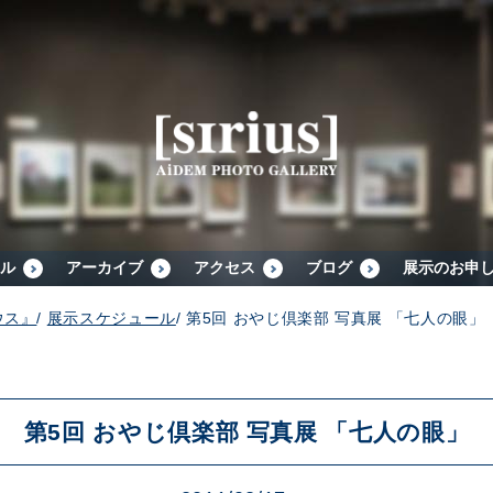
シリウスについて
展示スケジュール
アーカイブ
ル
アーカイブ
アクセス
ブログ
展示のお申
ウス』
/
展示スケジュール
/
第5回 おやじ倶楽部 写真展 「七人の眼」
アクセス
ブログ
第5回 おやじ倶楽部 写真展 「七人の眼」