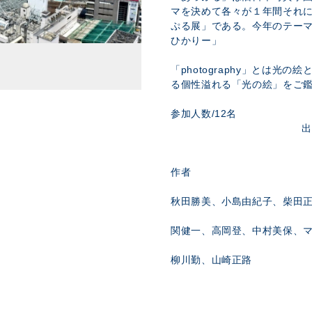
マを決めて各々が１年間それ
ぷる展」である。今年のテー
ひかりー」
「photography」とは光
る個性溢れる「光の絵」をご
参加人数/12名
出
作者
秋田勝美、小島由紀子、柴田
関健一、高岡登、中村美保、
柳川勤、山崎正路