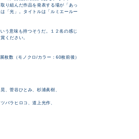
に取り組んだ作品を発表する場が「あっ
マは「光」。タイトルは「ルミエールー
の絵という意味も持つそうだ。１２名の感じ
鑑賞ください。
展枚数（モノクロ/カラー：60枚前後）
正晃、菅谷ひとみ、杉浦眞樹、
マツバラヒロコ、道上光作、