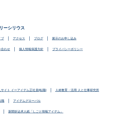
リーシリウス
イブ
アクセス
ブログ
展示のお申し込み
い合わせ
個人情報保護方針
プライバシーポリシー
人サイト イーアイデム正社員[転職]
人材教育・活用 人と仕事研究所
転職
アイデムグローバル
新聞折込求人紙「しごと情報アイデム」