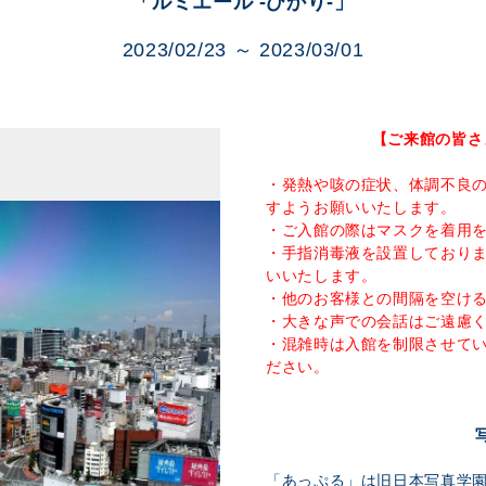
「ルミエール -ひかり-」
展示のお申し込み
2023/02/23 ～ 2023/03/01
【ご来館の皆さ
・発熱や咳の症状、体調不良
すようお願いいたします。
・ご入館の際はマスクを着用
・手指消毒液を設置しており
いいたします。
・他のお客様との間隔を空け
・大きな声での会話はご遠慮
・混雑時は入館を制限させて
ださい。
「あっぷる」は旧日本写真学園