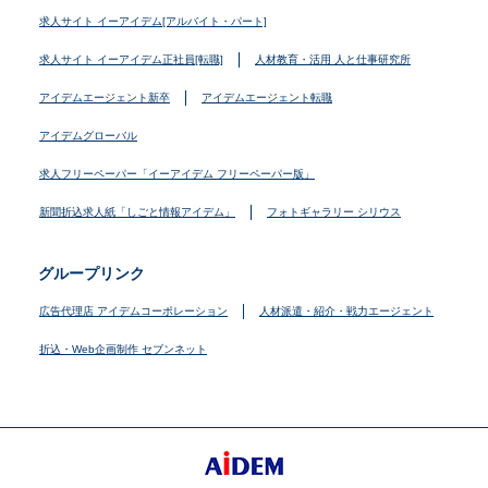
求人サイト イーアイデム[アルバイト・パート]
求人サイト イーアイデム正社員[転職]
人材教育・活用 人と仕事研究所
アイデムエージェント新卒
アイデムエージェント転職
アイデムグローバル
求人フリーペーパー「イーアイデム フリーペーパー版」
新聞折込求人紙「しごと情報アイデム」
フォトギャラリー シリウス
グループリンク
広告代理店 アイデムコーポレーション
人材派遣・紹介・戦力エージェント
折込・Web企画制作 セブンネット