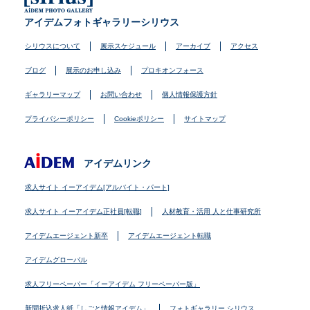
アイデムフォトギャラリーシリウス
シリウスについて
展示スケジュール
アーカイブ
アクセス
ブログ
展示のお申し込み
プロキオンフォース
ギャラリーマップ
お問い合わせ
個人情報保護方針
プライバシーポリシー
Cookieポリシー
サイトマップ
アイデムリンク
求人サイト イーアイデム[アルバイト・パート]
求人サイト イーアイデム正社員[転職]
人材教育・活用 人と仕事研究所
アイデムエージェント新卒
アイデムエージェント転職
アイデムグローバル
求人フリーペーパー「イーアイデム フリーペーパー版」
新聞折込求人紙「しごと情報アイデム」
フォトギャラリー シリウス