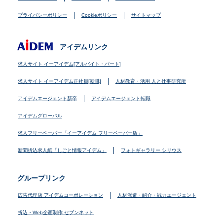
プライバシーポリシー
Cookieポリシー
サイトマップ
アイデムリンク
求人サイト イーアイデム[アルバイト・パート]
求人サイト イーアイデム正社員[転職]
人材教育・活用 人と仕事研究所
アイデムエージェント新卒
アイデムエージェント転職
アイデムグローバル
求人フリーペーパー「イーアイデム フリーペーパー版」
新聞折込求人紙「しごと情報アイデム」
フォトギャラリー シリウス
グループリンク
広告代理店 アイデムコーポレーション
人材派遣・紹介・戦力エージェント
折込・Web企画制作 セブンネット