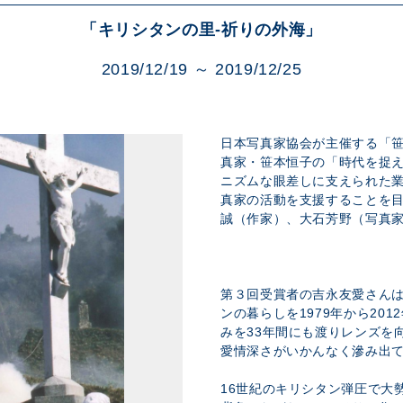
展示のお申し込み
「キリシタンの里-祈りの外海」
2019/12/19 ～ 2019/12/25
日本写真家協会が主催する「
真家・笹本恒子の「時代を捉
ニズムな眼差しに支えられた
真家の活動を支援することを
誠（作家）、大石芳野（写真
第３回受賞者の吉永友愛さん
ンの暮らしを1979年から20
みを33年間にも渡りレンズを
愛情深さがいかんなく滲み出
16世紀のキリシタン弾圧で大