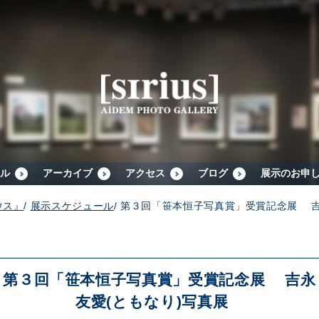
シリウスについて
展示スケジュール
アーカイブ
ル
アーカイブ
アクセス
ブログ
展示のお申
ウス』
/
展示スケジュール
/
第３回「笹本恒子写真賞」受賞記念展 
アクセス
ブログ
第３回「笹本恒子写真賞」受賞記念展 吉永
友愛(ともなり)写真展