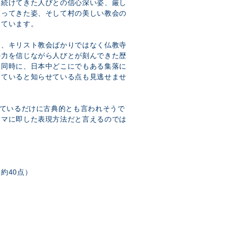
み続けてきた人びとの信心深い姿、厳し
護ってきた姿、そして村の美しい教会の
えています。
は、キリスト教会ばかりではなく仏教寺
の力を信じながら人びとが刻んできた歴
。同時に、日本中どこにでもある集落に
きていると知らせている点も見逃せませ
っているだけに古典的とも言われそうで
ーマに即した表現方法だと言えるのでは
）
約40点）