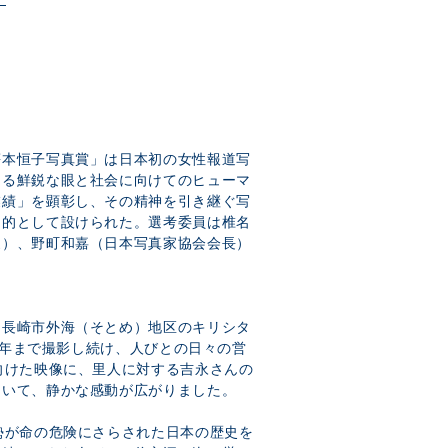
笹本恒子写真賞」は日本初の女性報道写
える鮮鋭な眼と社会に向けてのヒューマ
業績」を顕彰し、その精神を引き継ぐ写
目的として設けられた。選考委員は椎名
家）、野町和嘉（日本写真家協会会長）
は長崎市外海（そとめ）地区のキリシタ
12年まで撮影し続け、人びとの日々の営
向けた映像に、里人に対する吉永さんの
ていて、静かな感動が広がりました。
勢が命の危険にさらされた日本の歴史を