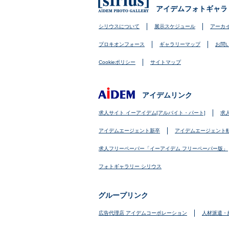
アイデムフォトギャラ
シリウスについて
展示スケジュール
アーカ
プロキオンフォース
ギャラリーマップ
お問
Cookieポリシー
サイトマップ
アイデムリンク
求人サイト イーアイデム[アルバイト・パート]
求
アイデムエージェント新卒
アイデムエージェント
求人フリーペーパー「イーアイデム フリーペーパー版」
フォトギャラリー シリウス
グループリンク
広告代理店 アイデムコーポレーション
人材派遣・