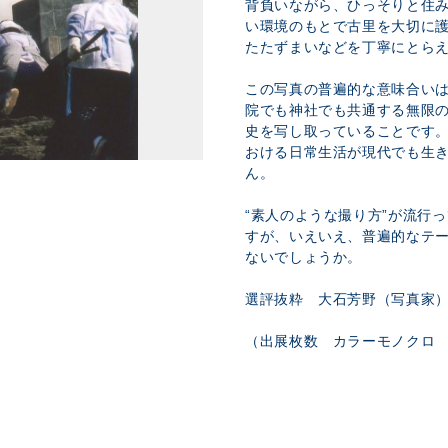
背負いながら、ひっそりと住
い環境のもとで古里を大切に
たたずまいなどを丁寧にとら
この写真の普遍的な意味合い
院でも神社でも共通する無限
史を写し取っていることです
おける日常生活が現代でも生
ん。
“素人のような撮り方”が流行
すが、いえいえ、普遍的なテ
ないでしょうか。
選評抜粋 大石芳野（写真家
（出展枚数 カラーモノクロ 