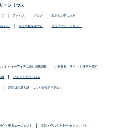
リーシリウス
イブ
アクセス
ブログ
展示のお申し込み
い合わせ
個人情報保護方針
プライバシーポリシー
人サイト イーアイデム正社員[転職]
人材教育・活用 人と仕事研究所
転職
アイデムグローバル
新聞折込求人紙「しごと情報アイデム」
紹介・戦力エージェント
折込・Web企画制作 セブンネット