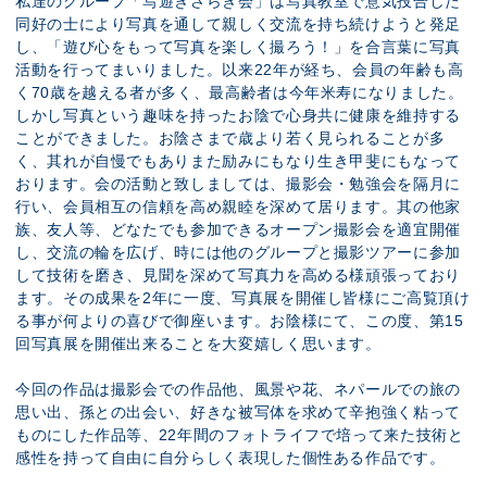
私達のグループ「写遊きさらぎ会」は写真教室で意気投合した
同好の士により写真を通して親しく交流を持ち続けようと発足
し、「遊び心をもって写真を楽しく撮ろう！」を合言葉に写真
活動を行ってまいりました。以来22年が経ち、会員の年齢も高
く70歳を越える者が多く、最高齢者は今年米寿になりました。
しかし写真という趣味を持ったお陰で心身共に健康を維持する
ことができました。お陰さまで歳より若く見られることが多
く、其れが自慢でもありまた励みにもなり生き甲斐にもなって
おります。会の活動と致しましては、撮影会・勉強会を隔月に
行い、会員相互の信頼を高め親睦を深めて居ります。其の他家
族、友人等、どなたでも参加できるオープン撮影会を適宜開催
し、交流の輪を広げ、時には他のグループと撮影ツアーに参加
して技術を磨き、見聞を深めて写真力を高める様頑張っており
ます。その成果を2年に一度、写真展を開催し皆様にご高覧頂け
る事が何よりの喜びで御座います。お陰様にて、この度、第15
回写真展を開催出来ることを大変嬉しく思います。
今回の作品は撮影会での作品他、風景や花、ネパールでの旅の
思い出、孫との出会い、好きな被写体を求めて辛抱強く粘って
ものにした作品等、22年間のフォトライフで培って来た技術と
感性を持って自由に自分らしく表現した個性ある作品です。