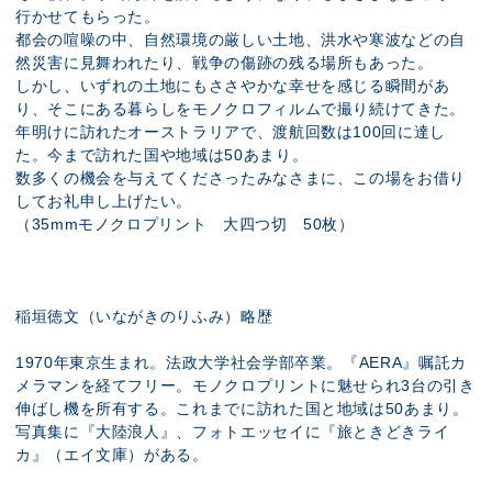
行かせてもらった。
都会の喧噪の中、自然環境の厳しい土地、洪水や寒波などの自
然災害に見舞われたり、戦争の傷跡の残る場所もあった。
しかし、いずれの土地にもささやかな幸せを感じる瞬間があ
り、そこにある暮らしをモノクロフィルムで撮り続けてきた。
年明けに訪れたオーストラリアで、渡航回数は100回に達し
た。今まで訪れた国や地域は50あまり。
数多くの機会を与えてくださったみなさまに、この場をお借り
してお礼申し上げたい。
（35mmモノクロプリント 大四つ切 50枚）
稲垣徳文（いながきのりふみ）略歴
1970年東京生まれ。法政大学社会学部卒業。『AERA』嘱託カ
メラマンを経てフリー。モノクロプリントに魅せられ3台の引き
伸ばし機を所有する。これまでに訪れた国と地域は50あまり。
写真集に『大陸浪人』、フォトエッセイに『旅ときどきライ
カ』（エイ文庫）がある。