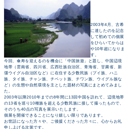
2003年4月、古希
に達したのを記念
して初めての個展
をひらいてからは
や10年超になりま
す。
今回、傘寿を迎えるのを機会に「中国旅遊」と題し、中国辺境
地帯（雲南省、四川省、広西壮族自治区、青海省、甘粛省、新
彊ウイグル自治区など）に在住する少数民族（プイ族、ハニ
族、タイ族、チャン族、チベット族、チワン族、ウイグル族な
ど）の生態や自然環境を主とした題材の写真にまとめてみまし
た。
2003年以降2010年までの8年間に13回中国を訪れて、辺境地帯
の13省を巡り10種族を超える少数民族に接して撮ったもので、
そのうち40点の写真を展示いたします。
個展を開催できることになり嬉しい限りであります。
お世話になった方々や、ご後援くださった方々に、心からお礼
申し上げる次第です。