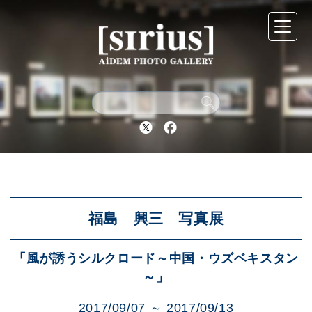
シリウスについて
展示スケジュール
Twitter
Facebook
アーカイブ
アクセス
福島 興三 写真展
「風が誘うシルクロード～中国・ウズベキスタン
ブログ
～」
2017/09/07 ～ 2017/09/13