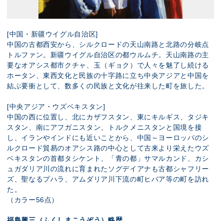
[中国・新疆ウイグル自治区]
中国の古都西安から、シルクロードの天山南路と北路の分岐点
トルファン。新疆ウイグル自治区の都ウルムチ。天山南路の主
要なオアシス都市クチャ、玉（ギョク）で人々を魅了し続ける
ホータン、東西文化と民族の十字路に立ち中央アジアと中国を
結ぶ要衝として、数多くの民族と文化が往来した町を旅した。
[中央アジア・ウズベキスタン]
中国の西に位置し、北にカザフスタン、東にキルギス、タジキ
スタン、南にアフガニスタン、トルクメニスタンと国境を接
し、イランやインドにも近いことから、中国～ヨーロッパのシ
ルクロード貿易のオアシス路の中心として古来より栄えたウズ
ベキスタンの首都タシケント、「青の都」サマルカンド、カシ
ュガダリア川の流れに育まれたソグデイアナも古都シャフリー
ズ、聖なるプハラ、アムダリア川下流の町ヒバア等の町を訪れ
た。
（カラー56点）
福島興三（ふくしまこうぞう）略歴