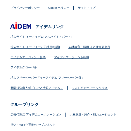
プライバシーポリシー
Cookieポリシー
サイトマップ
アイデムリンク
求人サイト イーアイデム[アルバイト・パート]
求人サイト イーアイデム正社員[転職]
人材教育・活用 人と仕事研究所
アイデムエージェント新卒
アイデムエージェント転職
アイデムグローバル
求人フリーペーパー「イーアイデム フリーペーパー版」
新聞折込求人紙「しごと情報アイデム」
フォトギャラリー シリウス
グループリンク
広告代理店 アイデムコーポレーション
人材派遣・紹介・戦力エージェント
折込・Web企画制作 セブンネット