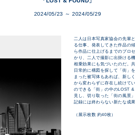
「LOST & FOUND」
展示のお申し込み
2024/05/23 ～ 2024/05/29
二人は日本写真家協会の先輩
る仕事、発表してきた作品の
ら作品に仕上げるまでのプロ
かり、二人で撮影に出掛ける
相乗効果にも気づいたのだ。
日常的に構図を探して「街」
まった被写体もあれば、新し
から変わらずに存在し続けて
のできる「街」の中のLOST 
見し、切り取った「街の風景
記録には終わらない新たな成
（展示枚数 約40枚）