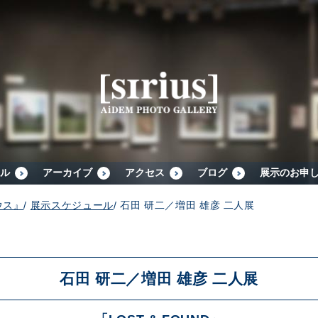
シリウスについて
展示スケジュール
アーカイブ
ル
アーカイブ
アクセス
ブログ
展示のお申
ウス』
/
展示スケジュール
/
石田 研二／増田 雄彦 二人展
アクセス
ブログ
石田 研二／増田 雄彦 二人展