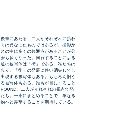
と後輩にあたる。二人がそれぞれに携わ
傾向は異なったものではあるが、撮影か
セスの中に多くの共通点があることが分
機会も多くなった。同行することによる
共通の被写体は「街」である。私たちは
を歩く。「街」の発展に伴い消失してし
く出現する被写体もある。もちろん旧く
いる被写体もある。誰もが目にすること
& FOUND。二人がそれぞれの視点で発
」たち。一束にまとめることで、単なる
果物へと昇華することを期待している。