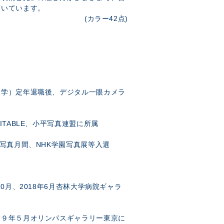
驚いています。
(カラー42点)
大学）定年退職後、デジタル一眼カメラ
ITABLE、小平写真連盟に所属
京写真月間、NHK学園写真展等入選
10月、2018年6月杏林大学病院ギャラ
１９年５月オリンパスギャラリー東京に