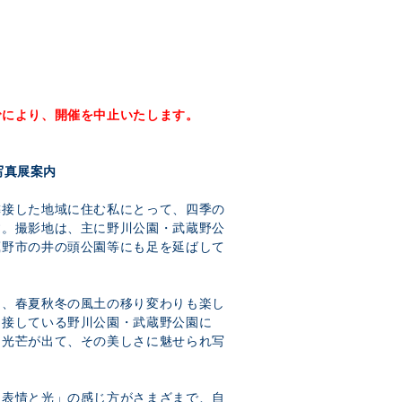
でにより、開催を中止いたします。
写真展案内
隣接した地域に住む私にとって、四季の
す。撮影地は、主に野川公園・武蔵野公
蔵野市の井の頭公園等にも足を延ばして
り、春夏秋冬の風土の移り変わりも楽し
に接している野川公園・武蔵野公園に
、光芒が出て、その美しさに魅せられ写
な表情と光」の感じ方がさまざまで、自