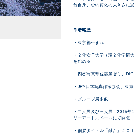
分自身、心の変化の大きさに
作者略歴
・東京都生まれ
・文化女子大学（現文化学園
を始める
・四谷写真塾佐藤篤ゼミ、DIG
・JPA日本写真作家協会、東
・グループ展多数
・二人展及び三人展 2015年
リーアートスペースにて開催
・個展タイトル「融合」２０