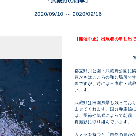
「武蔵野の四季」
展示のお申し込み
2020/09/10 ～ 2020/09/16
【開催中止】
出展者の申し出
都立野川公園・武蔵野公園に
豊かさはこころの和む場所で
園ですが、時には三鷹市・武
います。
武蔵野は田園風景も残ってお
ませてくれます。国分寺崖線
は、季節や気候によって朝霧
真撮影に取り組んでいます。
カメラを持つと「自然の豊か