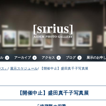
シリウスについて
展示スケジュール
アーカイブ
ル
アーカイブ
アクセス
ブログ
展示のお申
ウス』
/
展示スケジュール
/
【開催中止】盛田真千子写真展
アクセス
ブログ
【開催中止】盛田真千子写真展