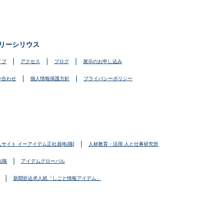
リーシリウス
イブ
アクセス
ブログ
展示のお申し込み
い合わせ
個人情報保護方針
プライバシーポリシー
人サイト イーアイデム正社員[転職]
人材教育・活用 人と仕事研究所
転職
アイデムグローバル
新聞折込求人紙「しごと情報アイデム」