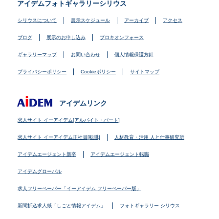
アイデムフォトギャラリーシリウス
シリウスについて
展示スケジュール
アーカイブ
アクセス
ブログ
展示のお申し込み
プロキオンフォース
ギャラリーマップ
お問い合わせ
個人情報保護方針
プライバシーポリシー
Cookieポリシー
サイトマップ
アイデムリンク
求人サイト イーアイデム[アルバイト・パート]
求人サイト イーアイデム正社員[転職]
人材教育・活用 人と仕事研究所
アイデムエージェント新卒
アイデムエージェント転職
アイデムグローバル
求人フリーペーパー「イーアイデム フリーペーパー版」
新聞折込求人紙「しごと情報アイデム」
フォトギャラリー シリウス