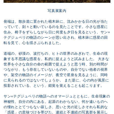
写真展案内
発端は、散歩道に置かれた植木鉢に、沈みかかる日の光が当た
っていて、刻々と動いているのを見たことです。小さな惑星に
住み、椅子をずらしながら日に何度も夕日を見るという、サン=
テグジュペリの物語のシーンが思い出され、植木鉢に惑星の回
転を見て、心を揺さぶられました。
道端の、砂漠の、波打ちの、ヒトの世界のみぎわで、生命の現
象する不思議な惑星を、私的に捉えようと試みました。 大きな
世界を小さな自分の命の範囲で捉えようと思う時、別の時間が
つながり、もう存在していないものや、自分でない他者の視界
や、架空の物語のイメージが、夜空で星座を見るように、同時
に見られるのではないでしょうか。 また逆に、心の内が風景に
投影されている、という、錯覚を覚えることも起こります。
サン=テグジュペリの物語へのオマージュとともに、生命現象の
神秘性、自分の内にある、起源のわからない、何か遠いものへ
の憧れととてつもない寂しさ、思いと光の近しさそれら私的な
「惑星」の意味づけを帯びた、連続と不連続の写真群を展示し