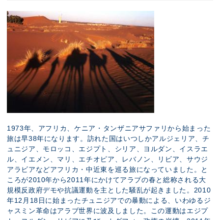
1973年、アフリカ、ケニア・タンザニアサファリから始まった
旅は早38年になります。訪れた国はいつしかアルジェリア、チ
ュニジア、モロッコ、エジプト、シリア、ヨルダン、イスラエ
ル、イエメン、マリ、エチオピア、レバノン、リビア、サウジ
アラビアなどアフリカ・中近東を巡る旅になっていました。と
ころが2010年から2011年にかけてアラブの春と総称される大
規模反政府デモや抗議運動を主とした騒乱が起きました。2010
年12月18日に始まったチュニジアでの暴動による、いわゆるジ
ャスミン革命はアラブ世界に波及しました。この運動はエジプ