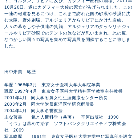
ト、ヨルダン、リビアに及び、カダフィー政権の崩壊、2011年
10月20日、遂にカダフィー大佐の死亡が告げられました。この
一連の報道を見るにつけ、これまで訪れた国の砂漠や砂漠に沈
む太陽、野外劇場、アルジェリアからリビアにかけた岩絵、
人々の暮らしや子供達の笑顔、アルジェリアのタッシリナジュ
ールやリビア砂漠でのテントの旅などが思い出され、此の度、
なつかしい国々の写真を集めて写真展を開催することに致しま
した。
田中朱美 略歴
学歴 1968年3月 東京女子医科大学大学院卒業
職歴 1997年4月 東京女子医科大学精神医学教室主任教授
2001年4月 同大学附属女性生涯健康センター所長
2003年2月 同大学附属東洋医学研究所所長
2004年4月 同大学名誉教授
主な著書 気と人間科学（共著） 平河出版社 1990
「うつ」は温めて治す ソフトバンククリエイティブ株式会
社 2009
写真略歴 1961年 東京女子医科大学在学中に写真部を設立