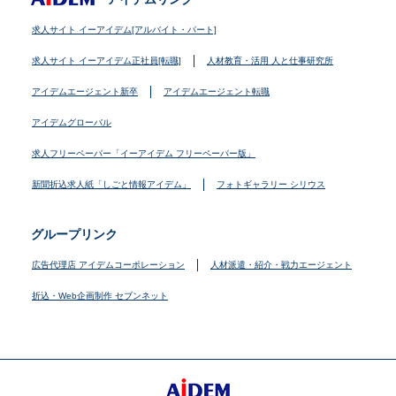
求人サイト イーアイデム[アルバイト・パート]
求人サイト イーアイデム正社員[転職]
人材教育・活用 人と仕事研究所
アイデムエージェント新卒
アイデムエージェント転職
アイデムグローバル
求人フリーペーパー「イーアイデム フリーペーパー版」
新聞折込求人紙「しごと情報アイデム」
フォトギャラリー シリウス
グループリンク
広告代理店 アイデムコーポレーション
人材派遣・紹介・戦力エージェント
折込・Web企画制作 セブンネット