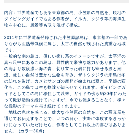
内容：世界遺産でもある東京都の島、小笠原の自然を、現地の
ダイビングガイドでもある作者が、イルカ、クジラ等の海洋生
物を中心に、風景等も取り混ぜて構成。
2011年に世界遺産登録された小笠原諸島は、東京都の一部であ
りながら亜熱帯気候に属し、太古の自然が残された貴重な地域
です。
一般的な南の島は、優しい癒し系のイメージですが、太平洋の
真っ只中にあるこの島は、野性的で豪快な魅力があります、他
の海より数段濃い海の青、切り立った岩に打ち寄せる波と潮
流、厳しい自然は豊かな生物を育み、ザトウクジラの来島は冬
の訪れを告げ、カメとサンゴの産卵が始まれば夏と、季節の変
化も、この島では生き物達が知らせてくれます。ダイビングガ
イドとしてこの島に移住して以来、ガイドの傍ら約30年にわた
って撮影活動を続けていますが、今でも飽きることなく、様々
な撮影のテーマを与え続けてくれます。
地球の息吹を感じる、雄大な小笠原の自然を、この写真展を
通じてお伝えすることで、いつの日か、実際に体験するきっか
けになっていただけたら、作者としてこれ以上の喜びはありま
せん。 (カラー30点)