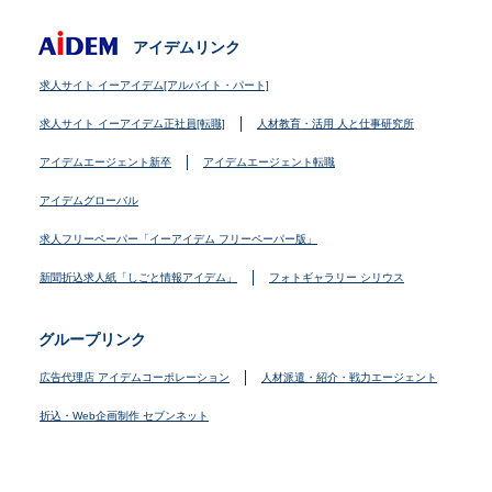
アイデムリンク
求人サイト イーアイデム[アルバイト・パート]
求人サイト イーアイデム正社員[転職]
人材教育・活用 人と仕事研究所
アイデムエージェント新卒
アイデムエージェント転職
アイデムグローバル
求人フリーペーパー「イーアイデム フリーペーパー版」
新聞折込求人紙「しごと情報アイデム」
フォトギャラリー シリウス
グループリンク
広告代理店 アイデムコーポレーション
人材派遣・紹介・戦力エージェント
折込・Web企画制作 セブンネット