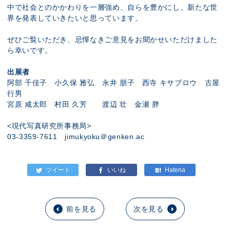
中で社会とのかかわりを一層強め、自らを豊かにし、新たな世
界を発表していきたいと思っています。
ぜひご覧いただき、忌憚なきご意見をお聞かせいただけました
ら幸いです。
出展者
阿部 千佳子 小久保 雅弘 永井 朋子 西寺 キサブロウ 古屋
行男
宮原 咸太郎 村田 久芳 渡辺 壮 金瀬 胖
<現代写真研究所事務局>
03-3359-7611 jimukyoku＠genken.ac
前を見る
次を見る