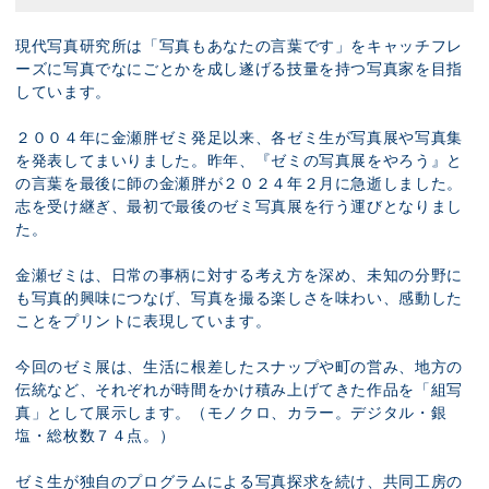
現代写真研究所は「写真もあなたの言葉です」をキャッチフレ
ーズに写真でなにごとかを成し遂げる技量を持つ写真家を目指
しています。
２００４年に金瀬胖ゼミ発足以来、各ゼミ生が写真展や写真集
を発表してまいりました。昨年、『ゼミの写真展をやろう』と
の言葉を最後に師の金瀬胖が２０２４年２月に急逝しました。
志を受け継ぎ、最初で最後のゼミ写真展を行う運びとなりまし
た。
金瀬ゼミは、日常の事柄に対する考え方を深め、未知の分野に
も写真的興味につなげ、写真を撮る楽しさを味わい、感動した
ことをプリントに表現しています。
今回のゼミ展は、生活に根差したスナップや町の営み、地方の
伝統など、それぞれが時間をかけ積み上げてきた作品を「組写
真」として展示します。（モノクロ、カラー。デジタル・銀
塩・総枚数７４点。）
ゼミ生が独自のプログラムによる写真探求を続け、共同工房の