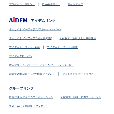
プライバシーポリシー
Cookieポリシー
サイトマップ
アイデムリンク
求人サイト イーアイデム[アルバイト・パート]
求人サイト イーアイデム正社員[転職]
人材教育・活用 人と仕事研究所
アイデムエージェント新卒
アイデムエージェント転職
アイデムグローバル
求人フリーペーパー「イーアイデム フリーペーパー版」
新聞折込求人紙「しごと情報アイデム」
フォトギャラリー シリウス
グループリンク
広告代理店 アイデムコーポレーション
人材派遣・紹介・戦力エージェント
折込・Web企画制作 セブンネット