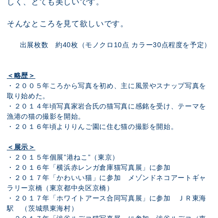
しく、とても美しいです。
そんなところを見て欲しいです。
出展枚数 約40枚（モノクロ10点 カラー30点程度を予定）
＜略歴＞
・２００５年ころから写真を初め、主に風景やスナップ写真を
取り始めた。
・２０１４年頃写真家岩合氏の猫写真に感銘を受け、テーマを
漁港の猫の撮影を開始。
・２０１６年頃よりりんご園に住む猫の撮影を開始。
＜展示＞
・２０１５年個展”港ねこ”（東京）
・２０１６年「横浜赤レンガ倉庫猫写真展」に参加
・２０１７年「かわいい猫」に参加 メゾンドネコアートギャ
ラリー京橋（東京都中央区京橋）
・２０１７年「ホワイトアース合同写真展」に参加 ＪＲ東海
駅 （茨城県東海村）