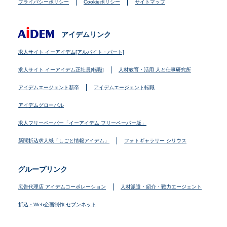
プライバシーポリシー
Cookieポリシー
サイトマップ
アイデムリンク
求人サイト イーアイデム[アルバイト・パート]
求人サイト イーアイデム正社員[転職]
人材教育・活用 人と仕事研究所
アイデムエージェント新卒
アイデムエージェント転職
アイデムグローバル
求人フリーペーパー「イーアイデム フリーペーパー版」
新聞折込求人紙「しごと情報アイデム」
フォトギャラリー シリウス
グループリンク
広告代理店 アイデムコーポレーション
人材派遣・紹介・戦力エージェント
折込・Web企画制作 セブンネット