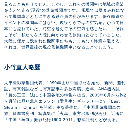
見ることもありません。しかし、これらの機関車は地域の産業
を支えて走る“現役”の蒸気機関車です。 現場では煤まみれにな
って機関車とともに生きる鉄路員の姿があります。保存鉄道や
イベントの機関車にはない、現役ならではの空気感。かつて日
本にも流れていた、時空を越えてその空気を感じたい―。それ
こそが、私たちを大陸に向かわせる原動力となっていました。
大陸に僅かに残された機関車たちも、まもなく終焉を迎える。
それは、世界最後の現役蒸気機関車となることでしょう。
小竹直人略歴
火車撮影家集団代表。1990年より中国取材を始め、新聞、週刊
誌、写真雑誌などに写真記事を多数寄稿。近年、ANA機内誌
「翼の王国」誌にて中国各地の特集を担当。2009年8月から約2
ヶ月間に亘り北京エプソン（愛普生）ギャラリーにて「Last
Steam in China」を開催。主な著作に、「中国蒸気機関車の
旅」筑摩書房刊、写真集に「火車」東方出版刊があり、近著に
「中国『蒸気』撮影紀行1900-2011」彩流社刊などがある。