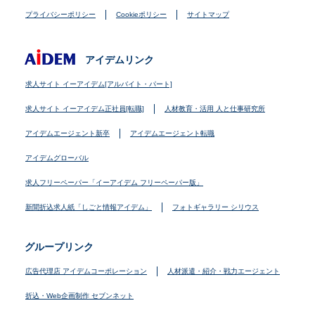
プライバシーポリシー
Cookieポリシー
サイトマップ
アイデムリンク
求人サイト イーアイデム[アルバイト・パート]
求人サイト イーアイデム正社員[転職]
人材教育・活用 人と仕事研究所
アイデムエージェント新卒
アイデムエージェント転職
アイデムグローバル
求人フリーペーパー「イーアイデム フリーペーパー版」
新聞折込求人紙「しごと情報アイデム」
フォトギャラリー シリウス
グループリンク
広告代理店 アイデムコーポレーション
人材派遣・紹介・戦力エージェント
折込・Web企画制作 セブンネット