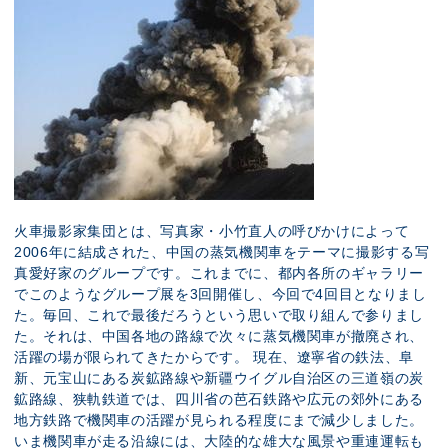
火車撮影家集団とは、写真家・小竹直人の呼びかけによって
2006年に結成された、中国の蒸気機関車をテーマに撮影する写
真愛好家のグループです。これまでに、都内各所のギャラリー
でこのようなグループ展を3回開催し、今回で4回目となりまし
た。毎回、これで最後だろうという思いで取り組んで参りまし
た。それは、中国各地の路線で次々に蒸気機関車が撤廃され、
活躍の場が限られてきたからです。 現在、遼寧省の鉄法、阜
新、元宝山にある炭鉱路線や新疆ウイグル自治区の三道嶺の炭
鉱路線、狭軌鉄道では、四川省の芭石鉄路や広元の郊外にある
地方鉄路で機関車の活躍が見られる程度にまで減少しました。
いま機関車が走る沿線には、大陸的な雄大な風景や重連運転も